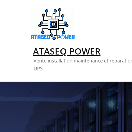
Skip
to
content
ATASEQ POWER
Vente installation maintenance et réparati
UPS