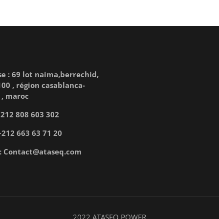
e : 69 lot naima,berrechid,
00 , région casablanca-
 , maroc
 +212 808 603 302
+212 663 63 71 20
 : Contact@ataseq.com
2022 ATASEQ POWER